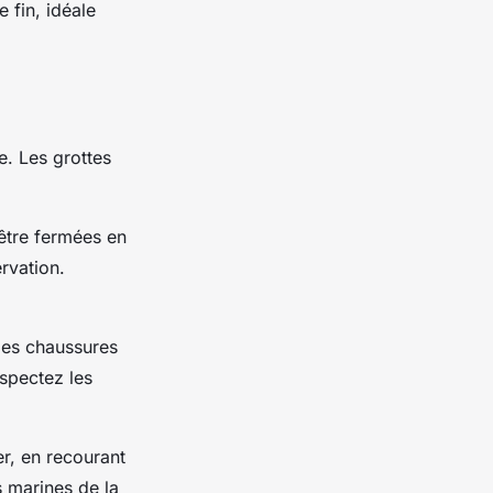
 fin, idéale
e. Les grottes
être fermées en
rvation.
 des chaussures
espectez les
er, en recourant
s marines de la