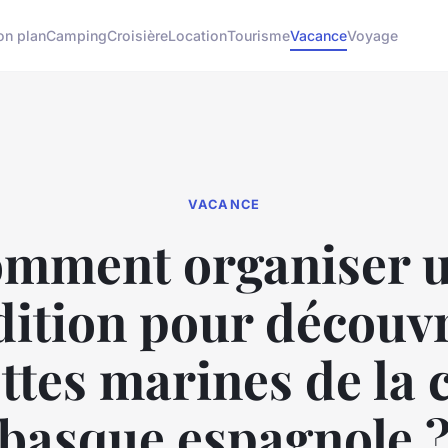
on plan
Camping
Croisière
Location
Tourisme
Vacance
Voyage
VACANCE
mment organiser 
ition pour découvr
ttes marines de la 
basque espagnole 