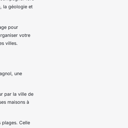
, la géologie et
age pour
organiser votre
s villes.
agnol, une
r par la ville de
 ses maisons à
 plages. Celle