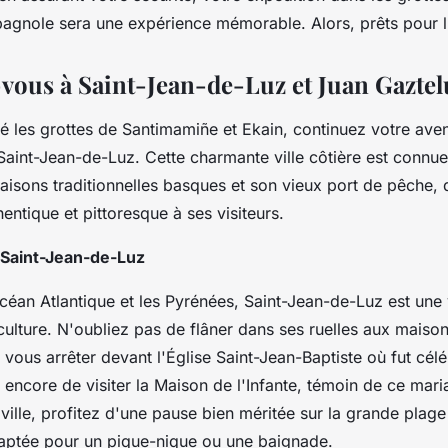
agnole sera une expérience mémorable. Alors, prêts pour l
vous à Saint-Jean-de-Luz et Juan Gaztel
té les grottes de Santimamiñe et Ekain, continuez votre aven
 Saint-Jean-de-Luz. Cette charmante ville côtière est connu
isons traditionnelles basques et son vieux port de pêche, q
ntique et pittoresque à ses visiteurs.
Saint-Jean-de-Luz
céan Atlantique et les Pyrénées, Saint-Jean-de-Luz est une 
 culture. N'oubliez pas de flâner dans ses ruelles aux maiso
ous arrêter devant l'Église Saint-Jean-Baptiste où fut cél
 encore de visiter la Maison de l'Infante, témoin de ce mari
 ville, profitez d'une pause bien méritée sur la grande plage
aptée pour un pique-nique ou une baignade.