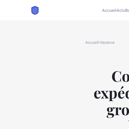
Accueil
Actu
B
Accueil
›
Vacance
Co
expéd
gro