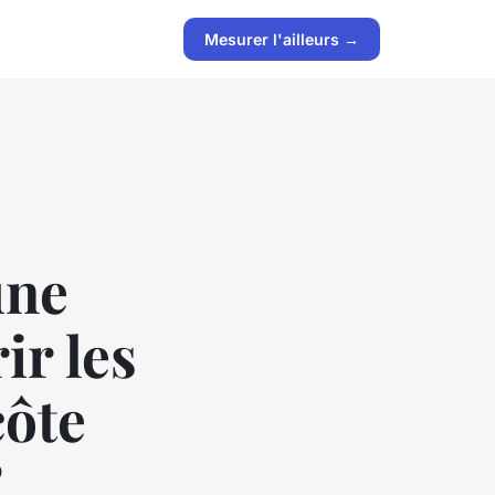
Mesurer l'ailleurs →
une
ir les
côte
?