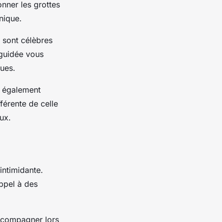
onner les grottes
nique.
 sont célèbres
 guidée vous
ques.
t également
férente de celle
ux.
intimidante.
appel à des
ccompagner lors