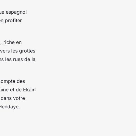
que espagnol
en profiter
, riche en
 vers les grottes
 les rues de la
 compte des
miñe et de Ekain
 dans votre
 Hendaye.