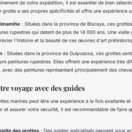
einement de votre expédition, il est essentiel de bien sélecti
e grotte a ses propres spécificités et offre une expérience u
timamiñe
: Situées dans la province de Biscaye, ces grottes
ures rupestres qui datent de plus de 14 000 ans. Une visite
écier l'histoire et la beauté de ces œuvres d'art préhistori
n
: Situées dans la province de Guipuscoa, ces grottes son
rs peintures rupestres. Elles offrent une expérience très dif
 avec des peintures représentant principalement des cheva
otre voyage avec des guides
ottes marines peut être une expérience à la fois exaltante et 
er et assurer votre sécurité, il est recommandable de faire 
visite des grottes
: Des guides spécialisés peuvent vous a