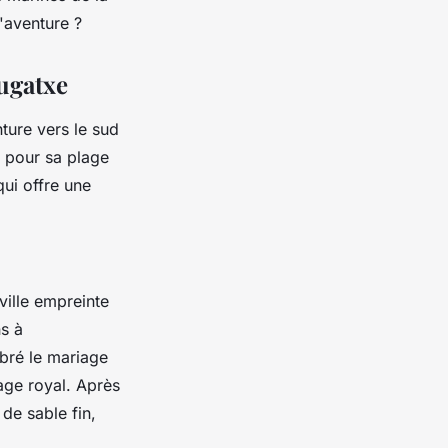
'aventure ?
ugatxe
ture vers le sud
e pour sa plage
ui offre une
ville empreinte
ns à
ébré le mariage
age royal. Après
 de sable fin,