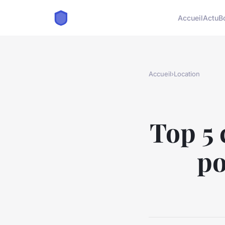
Accueil
Actu
B
Accueil
›
Location
Top 5
po