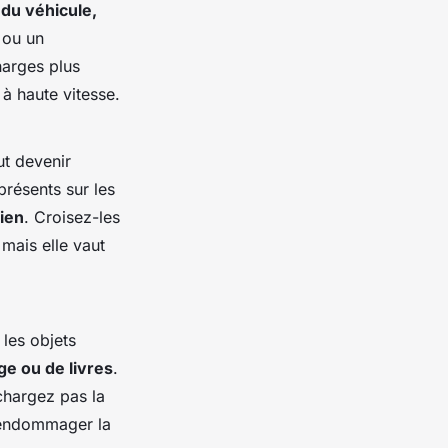
 du véhicule,
 ou un
harges plus
 à haute vitesse.
ut devenir
résents sur les
ien
. Croisez-les
 mais elle vaut
 les objets
ge ou de livres
.
rchargez pas la
t endommager la