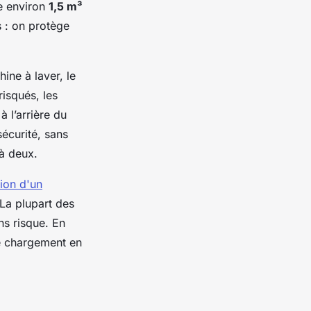
e environ
1,5 m³
s : on protège
ine à laver, le
risqués, les
 l’arrière du
écurité, sans
 à deux.
tion d'un
La plupart des
ns risque. En
e chargement en