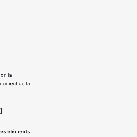
lon la
 moment de la
l
 les éléments