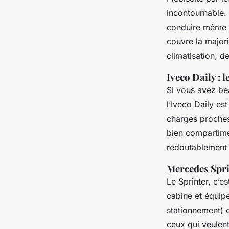
incontournable. 
conduire même p
couvre la major
climatisation, d
Iveco Daily : 
Si vous avez be
l’Iveco Daily es
charges proches 
bien compartime
redoutablement e
Mercedes Spri
Le Sprinter, c’e
cabine et équip
stationnement) e
ceux qui veulen