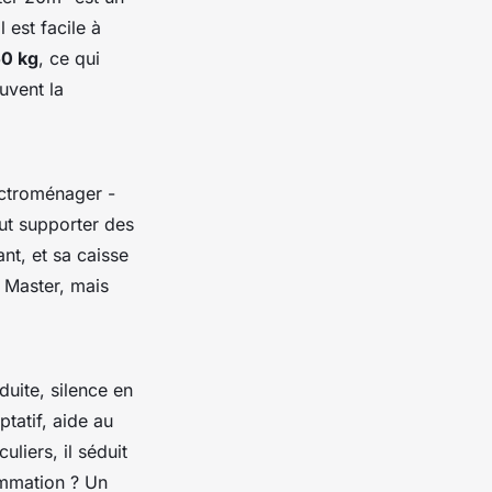
 est facile à
0 kg
, ce qui
uvent la
ectroménager -
eut supporter des
nt, et sa caisse
 Master, mais
uite, silence en
tatif, aide au
liers, il séduit
ommation ? Un