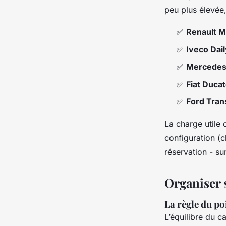
peu plus élevée,
✅
Renault M
✅
Iveco Dai
✅
Mercedes 
✅
Fiat Duca
✅
Ford Tran
La charge utile
configuration (
réservation - su
Organiser
La règle du po
L’équilibre du c