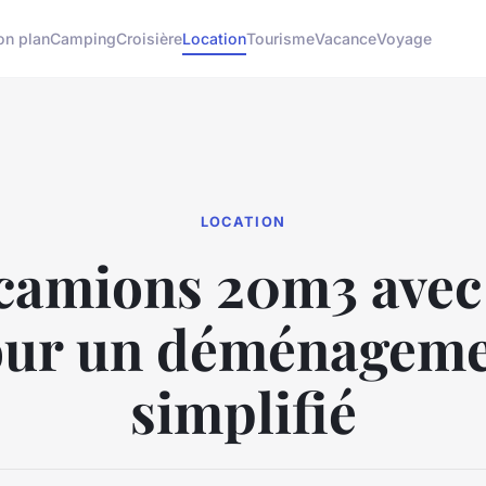
on plan
Camping
Croisière
Location
Tourisme
Vacance
Voyage
LOCATION
 camions 20m3 avec
ur un déménagem
simplifié