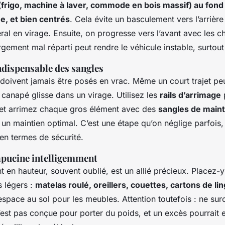
 (frigo, machine à laver, commode en bois massif) au fond
ne, et bien centrés
. Cela évite un basculement vers l’arrière
éral en virage. Ensuite, on progresse vers l’avant avec les c
gement mal réparti peut rendre le véhicule instable, surtout
indispensable des sangles
doivent jamais être posés en vrac. Même un court trajet pe
canapé glisse dans un virage. Utilisez les
rails d’arrimage
p
s et arrimez chaque gros élément avec des
sangles de maint
 un maintien optimal. C’est une étape qu’on néglige parfois,
en termes de sécurité.
capucine intelligemment
en hauteur, souvent oublié, est un allié précieux. Placez-y
 légers :
matelas roulé, oreillers, couettes, cartons de lin
’espace au sol pour les meubles. Attention toutefois : ne su
n’est pas conçue pour porter du poids, et un excès pourrai