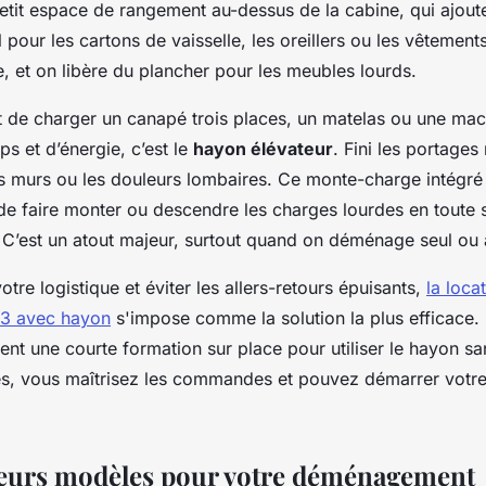
etit espace de rangement au-dessus de la cabine, qui ajout
l pour les cartons de vaisselle, les oreillers ou les vêtement
le, et on libère du plancher pour les meubles lourds.
it de charger un canapé trois places, un matelas ou une mach
ps et d’énergie, c’est le
hayon élévateur
. Fini les portages 
s murs ou les douleurs lombaires. Ce monte-charge intégré à
e faire monter ou descendre les charges lourdes en toute s
. C’est un atout majeur, surtout quand on déménage seul ou
otre logistique et éviter les allers-retours épuisants,
la loca
0m3 avec hayon
s'impose comme la solution la plus efficace. 
nt une courte formation sur place pour utiliser le hayon sa
s, vous maîtrisez les commandes et pouvez démarrer votr
leurs modèles pour votre déménagement