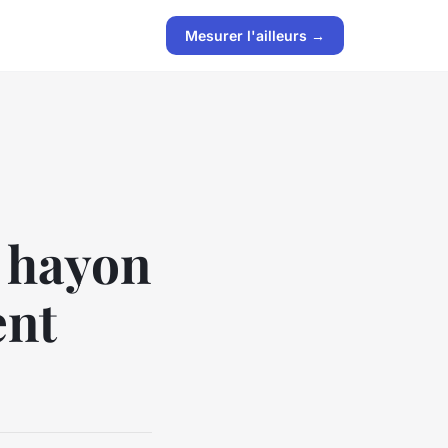
Mesurer l'ailleurs →
 hayon
ent