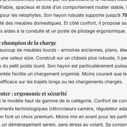
Fiable, spacieux et doté d’un comportement routier stable, il
our les néophytes. Son hayon robuste supporte jusqu’à
75
ité des meubles domestiques. Et côté confort, il propose so
es aides à la conduite et un poste de pilotage ergonomique.
le champion de la charge
aucoup de meubles lourds - armoires anciennes, piano, él
t une valeur sûre. Construit sur un châssis plus robuste, il p
du petit poids lourd. Son hayon est particulièrement puissa
ntée facilite un chargement organisé. Moins courant que le
fficace sur les trajets longs ou les chargements chargés.
nter : ergonomie et sécurité
st le modèle haut de gamme de la catégorie. Confort de cond
ements technologiques (rétroviseurs caméra, régulateur adap
n font un choix premium. Moins mis en avant pour les particu
t un déménagement serein, sans stress au volant. Sa cons